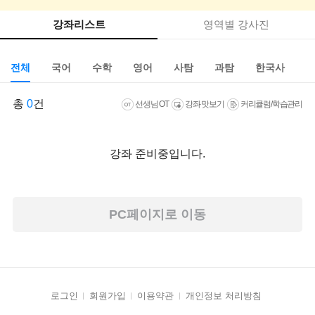
강좌리스트
영역별 강사진
전체
국어
수학
영어
사탐
과탐
한국사
총
0
건
선생님 OT
강좌 맛보기
커리큘럼/학습관리
강좌 준비중입니다.
PC페이지로 이동
로그인
회원가입
이용약관
개인정보 처리방침