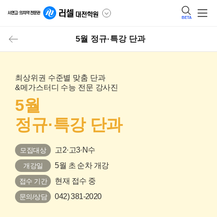
BETA
5월 정규·특강 단과
최상위권 수준별 맞춤 단과
&메가스터디 수능 전문 강사진
5월
정규·특강 단과
고2·고3·N수
모집대상
5월 초 순차 개강
개강일
현재 접수 중
접수 기간
042) 381-2020
문의/상담